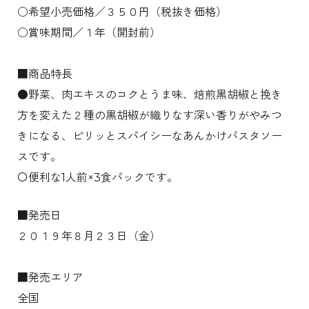
○希望小売価格／３５０円（税抜き価格）
○賞味期間／１年（開封前）
■商品特長
●野菜、肉エキスのコクとうま味、焙煎黒胡椒と挽き
方を変えた２種の黒胡椒が織りなす深い香りがやみつ
きになる、ピリッとスパイシーなあんかけパスタソー
スです。
〇便利な1人前×3食パックです。
■発売日
２０１９年８月２３日（金）
■発売エリア
全国