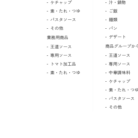
ケチャップ
汁・鍋物
素・たれ・つゆ
ご飯
パスタソース
麺類
その他
パン
デザート
業務用商品
商品グループか
王道ソース
専用ソース
王道ソース
トマト加⼯品
専用ソース
素・たれ・つゆ
中華調味料
ケチャップ
素・たれ・つ
パスタソース
その他