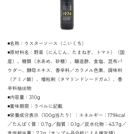
◾️名称：ウスターソース（こいくち）
◾️原材料名：野菜（にんじん、たまねぎ、トマト）（国
産）、糖類（水あめ、砂糖）、醸造酢、食塩、昆布パ
ウダー、酵母エキス、香辛料／カラメル色素、調味料
（アミノ酸）、増粘剤（タマリンドシードガム）、香
辛料抽出物
◾️内容量：310g
◾️賞味期限：ラベルに記載
◾️栄養成分表示（100g当たり）：エネルギー：179kcal
／たんぱく質：0.7g／脂質：0.1g／炭水化物：43.7g／
食塩相当量：7.2g（サンプル品分析による推定値）