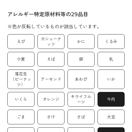
アレルギー特定原材料等の29品目
※色が反転しているものが該当しています。
カシューナ
えび
かに
くるみ
ッツ
小麦
そば
卵
乳
落花生
（ピーナッ
アーモンド
あわび
いか
ツ）
キウイフル
いくら
オレンジ
牛肉
ーツ
ごま
さけ
さば
大豆