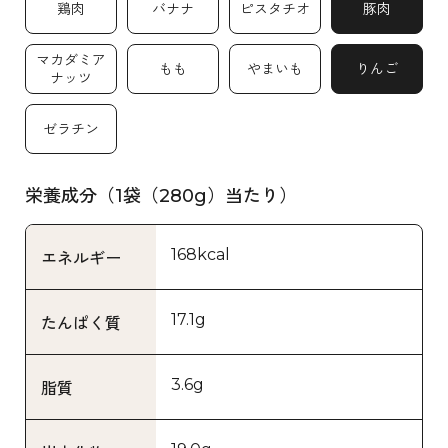
鶏肉
バナナ
ピスタチオ
豚肉
マカダミア
もも
やまいも
りんご
ナッツ
ゼラチン
栄養成分（1袋（280g）当たり）
168kcal
エネルギー
17.1g
たんぱく質
3.6g
脂質