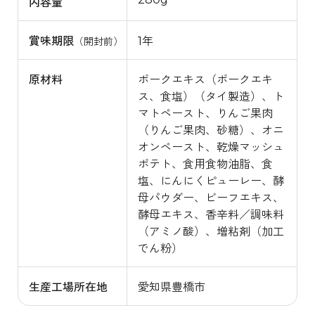
内容量
賞味期限
1年
（開封前）
原材料
ポークエキス（ポークエキ
ス、食塩）（タイ製造）、ト
マトペースト、りんご果肉
（りんご果肉、砂糖）、オニ
オンペースト、乾燥マッシュ
ポテト、食用食物油脂、食
塩、にんにくピューレー、酵
母パウダー、ビーフエキス、
酵母エキス、香辛料／調味料
（アミノ酸）、増粘剤（加工
でん粉）
生産工場所在地
愛知県豊橋市