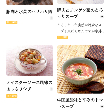
豚肉とチンゲン菜のとろ
豚肉と水菜のハリハリ鍋
～りスープ
汁・鍋物
とろりとした食感が絶妙なス
ープ！具だくさんですが意外
とあっさり食べられます。
汁・鍋物
オイスターソース風味の
あっさりシチュー
汁・鍋物
中国風酸味と辛みのトマ
トスープ