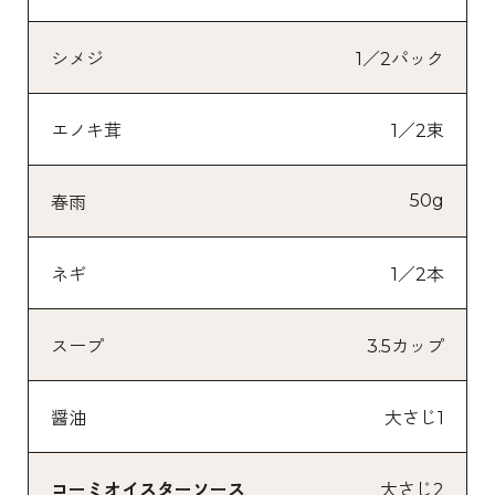
シメジ
1／2パック
エノキ茸
1／2束
50g
春雨
ネギ
1／2本
スープ
3.5カップ
醤油
大さじ1
コーミオイスターソース
大さじ2