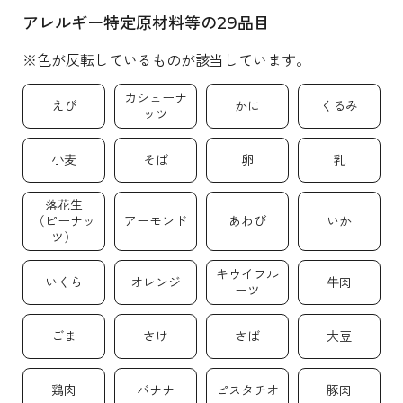
アレルギー特定原材料等の29品目
※色が反転しているものが該当しています。
カシューナ
えび
かに
くるみ
ッツ
小麦
そば
卵
乳
落花生
（ピーナッ
アーモンド
あわび
いか
ツ）
キウイフル
いくら
オレンジ
牛肉
ーツ
ごま
さけ
さば
大豆
鶏肉
バナナ
ピスタチオ
豚肉