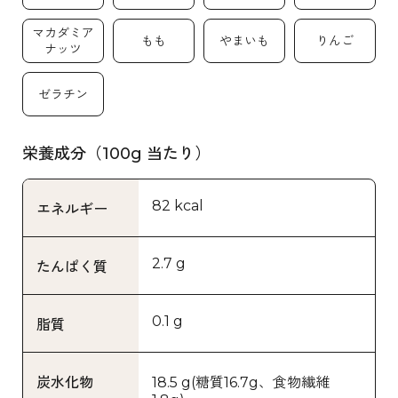
マカダミア
もも
やまいも
りんご
ナッツ
ゼラチン
栄養成分（100g 当たり）
82 kcal
エネルギー
2.7 g
たんぱく質
0.1 g
脂質
炭水化物
18.5 g(糖質16.7g、食物繊維