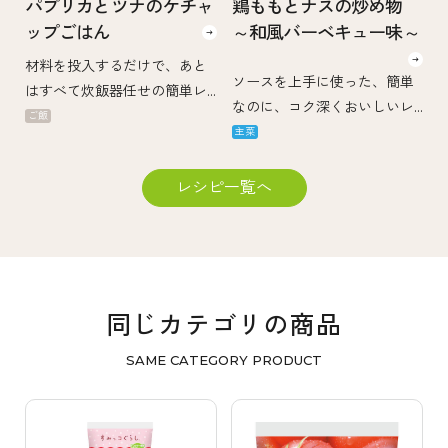
パプリカとツナのケチャ
鶏ももとナスの炒め物
ップごはん
～和風バーベキュー味～
材料を投入するだけで、あと
ソースを上手に使った、簡単
はすべて炊飯器任せの簡単レ
なのに、コク深くおいしいレ
シピ！ ツナとトマトケチャッ
ご飯
シピです。トマトケチャップ
主菜
プの組み合わせでうま味もマ
のコクとソースのすっきりと
シマシ！子供にもおすすめの
した味わいを活かしたバーベ
レシピ一覧へ
味わいです。
キューソースでいただきま
す。
同じカテゴリの商品
SAME CATEGORY PRODUCT