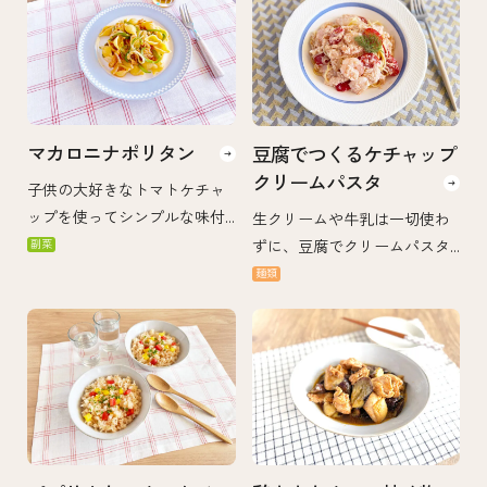
マカロニナポリタン
豆腐でつくるケチャップ
クリームパスタ
子供の大好きなトマトケチャ
ップを使ってシンプルな味付
生クリームや牛乳は一切使わ
けにしています。 スパゲッテ
ずに、豆腐でクリームパスタ
副菜
ィの代わりにマカロニを使う
の味わいに♪ かさ増し・ヘル
麺類
ことで、子供用に切ったりす
シー・食べ応えもアップなパ
る手間も省け、幼児でも食べ
スタです。
やすくしています。