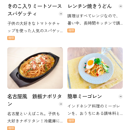
きのこ入りミートソース
レンチン焼きうどん
スパゲッティ
調理はすべてレンジなので、
暑い中、長時間キッチンで調
子供の大好きなトマトケチャ
理する必要がありません。 シ
ップを使った人気のスパゲッ
麺類
ンプルな材料でパパっと作れ
ティ。ミートソースは冷凍保
麺類
ます。
存もできるので、余ったらド
リアなどにもどうぞ。
名古屋風 鉄板ナポリタ
簡単ミーゴレン
ン
インドネシア料理のミーゴレ
ンを、おうちにある調味料と
名古屋といえばこれ。子供も
焼そば麺を使って手軽に仕上
大好きナポリタン！冷蔵庫に
麺類
げます。 ケチャップが効いた
あるものを使ってササッと仕
麺類