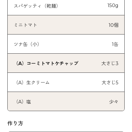
150g
スパゲッティ（乾麺）
ミニトマト
10個
ツナ缶（小）
1缶
（A）コーミトマトケチャップ
大さじ3
（A）生クリーム
大さじ5
（A）塩
少々
作り方