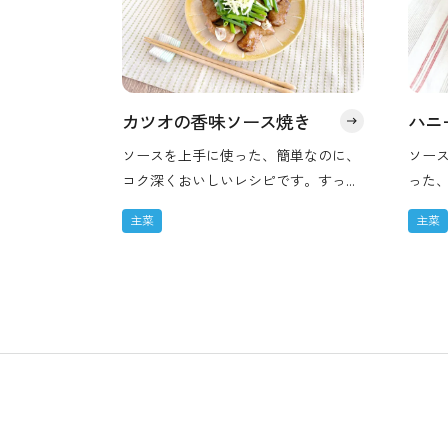
カツオの香味ソース焼き
ハニ
ソースを上手に使った、簡単なのに、
ソー
コク深くおいしいレシピです。すっき
った
りと甘うまいソースで、香味野菜とと
レシ
主菜
主菜
もにいただきます。お酒にもよく合う
クの
ので、おつまみにもおすすめです。
やわ