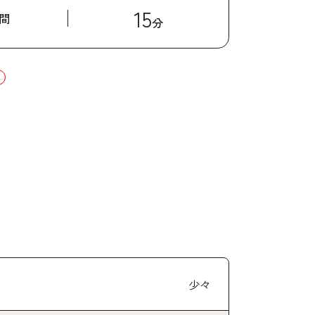
15
間
分
少々