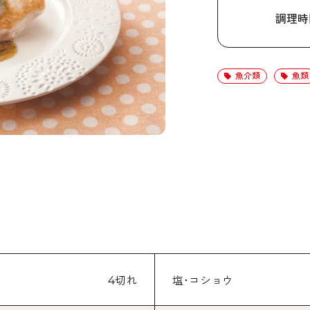
調理時
魚介類
魚類
4切れ
塩･コショウ