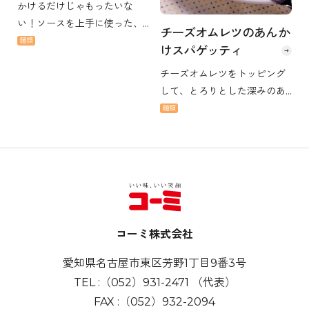
かけるだけじゃもったいな
い！ソースを上手に使った、
チーズオムレツのあんか
簡単なのに、コク深くおいし
麺類
けスパゲッティ
いレシピです。 調味料1つで
チーズオムレツをトッピング
味が決まります。洗い物も極
して、とろりとした深みのあ
力少なく手間なしレシピをど
る味わいに！
うぞ。
麺類
コーミ株式会社
愛知県名古屋市東区芳野1丁目9番3号
TEL :
（052）931-2471
（代表）
FAX :
（052）932-2094