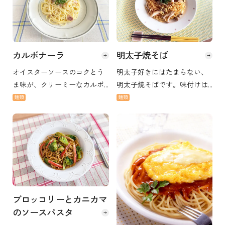
カルボナーラ
明太子焼そば
オイスターソースのコクとう
明太子好きにはたまらない、
ま味が、クリーミーなカルボ
明太子焼そばです。味付けは
ナーラによく合います。 『コ
定番のソースではなく、オイ
麺類
麺類
ーミオイスターソース』は中
スターソースを使います。
華だけではなく、万能調味料
として様々な和食・洋食の隠
し味としてもおすすめです。
ブロッコリーとカニカマ
のソースパスタ