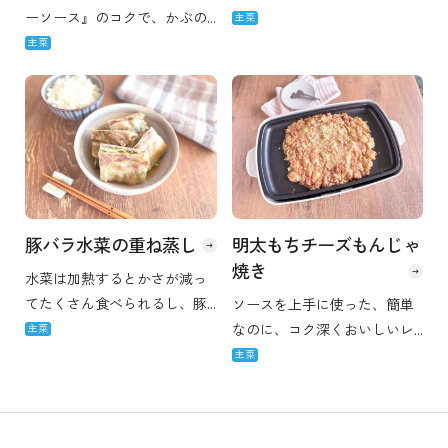
シピです。季節の野菜を使っ
ーソース』のコクで、かぶの
主菜
て彩りもよく、しっかりと満
おいしさを引き立てます。 口
主菜
足感のある料理に仕上がりま
の中で溶けるような食感がた
す。
まりません！
豚バラ水菜の重ね蒸し
明太もちチーズもんじゃ
焼き
水菜は加熱するとかさが減っ
てたくさん食べられるし、豚
ソースを上手に使った、簡単
肉のうま味もたっぷり吸い込
なのに、コク深くおいしいレ
主菜
んでいるので満足度も高め！
シピです。 もんじゃ焼きで大
主菜
さらに『コーミオイスターソ
人気の明太子もちチーズ味！
ース』で、うま味とコクがグ
ソースと明太子の味でしっか
ッとUPです。
りしているのでお酒にもよく