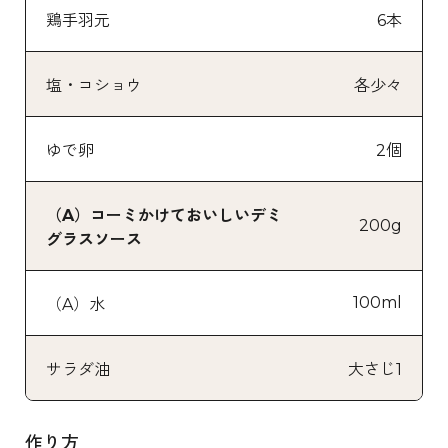
鶏手羽元
6本
塩・コショウ
各少々
ゆで卵
2個
（A）コーミかけておいしいデミ
200g
グラスソース
100ml
（A）水
サラダ油
大さじ1
作り方