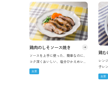
鶏肉のしそソース焼き
鶏む
ソースを上手に使った、簡単なのに、
レン
コク深くおいしい、塩分ひかえめレシ
子レ
ピです。 大葉の香りが、料理に風味や
主菜
きや
アクセントをつけ、減塩にもつながり
主菜
ーム
ます。（塩分量0.7g／1人あたり）
とは
す。