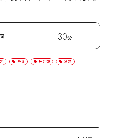
。
30
間
分
ぎ
野菜
魚介類
魚類