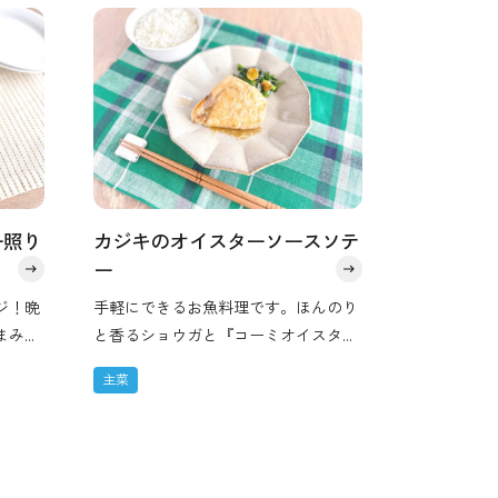
ー照り
カジキのオイスターソースソテ
ー
ジ！晩
手軽にできるお魚料理です。ほんのり
まみや
と香るショウガと『コーミオイスター
ソース』のコクが、かじきのおいしさ
主菜
を引きたてます。