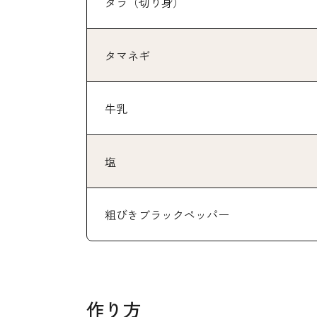
タラ（切り身）
タマネギ
牛乳
塩
粗びきブラックペッパー
作り方