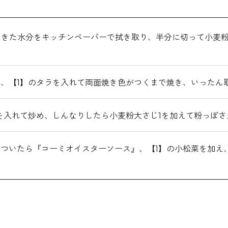
てきた水分をキッチンペーパーで拭き取り、半分に切って小麦粉
、【1】のタラを入れて両面焼き色がつくまで焼き、いったん
を入れて炒め、しんなりしたら小麦粉大さじ1を加えて粉っぽ
ついたら『コーミオイスターソース』、【1】の小松菜を加え