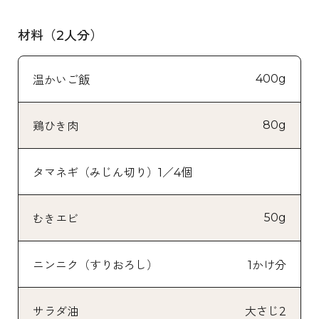
材料（2人分）
400g
温かいご飯
80g
鶏ひき肉
タマネギ（みじん切り）1／4個
50g
むきエビ
ニンニク（すりおろし）
1かけ分
サラダ油
大さじ2