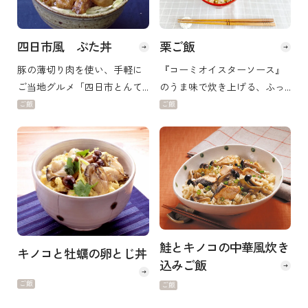
四日市風 ぶた丼
栗ご飯
豚の薄切り肉を使い、手軽に
『コーミオイスターソース』
ご当地グルメ「四日市とんて
のうま味で炊き上げる、ふっ
き」の味わいを楽しんでいた
くらホクホクな栗ご飯です。
ご飯
ご飯
だけます！
普段の食卓はもちろん、行事
やおもてなしにもどうぞ。
鮭とキノコの中華風炊き
キノコと牡蠣の卵とじ丼
込みご飯
ご飯
ご飯