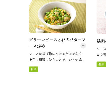
グリーンピースと卵のバターソ
鶏肉
ース炒め
ソー
ソースは揚げ物にかけるだけでなく、
コク
上手に調理に使うことで、ひと味違う
タケ
副菜
メニューを仕上げることもできます。
汁を
副菜
『コーミこいくちソース』の魅力を活
ます。
かした料理をどうぞ！