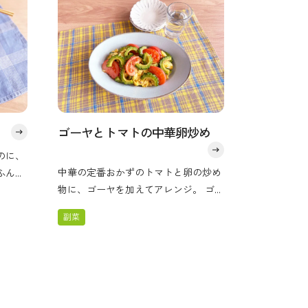
ゴーヤとトマトの中華卵炒め
のに、
中華の定番おかずのトマトと卵の炒め
ふんわ
物に、ゴーヤを加えてアレンジ。 ゴー
ウリの
ヤの苦みとトマトの甘み、卵のコクの
楽しめ
副菜
バランスが、大人な味わいを奏でま
す。