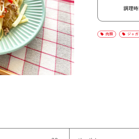
調理時
肉類
ジャガ