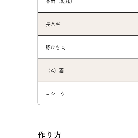
春雨（乾麺）
長ネギ
豚ひき肉
（A）酒
コショウ
作り方