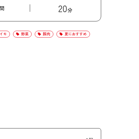
20
間
分
イモ
野菜
豚肉
夏におすすめ