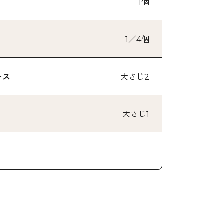
1個
1／4個
ース
大さじ2
大さじ1