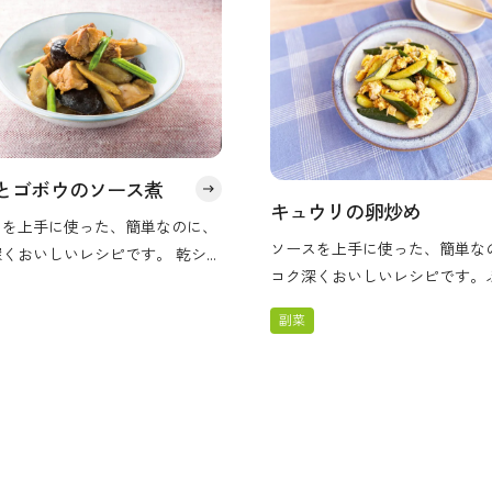
とゴボウのソース煮
キュウリの卵炒め
スを上手に使った、簡単なのに、
ソースを上手に使った、簡単な
深くおいしいレシピです。 乾シイ
コク深くおいしいレシピです。
を入れて、シイタケのうま味と出
りと焼いた卵のうま味と、キュ
プラスすることで減塩につながり
副菜
やさしくシャキッとした食感を
（塩分量3.3g／1人あたり）
ます。