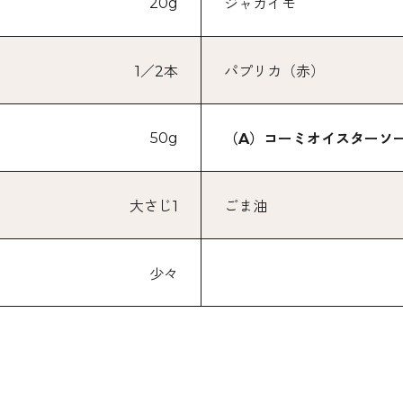
20g
ジャガイモ
1／2本
パプリカ（赤）
50g
（A）コーミオイスターソ
大さじ1
ごま油
少々