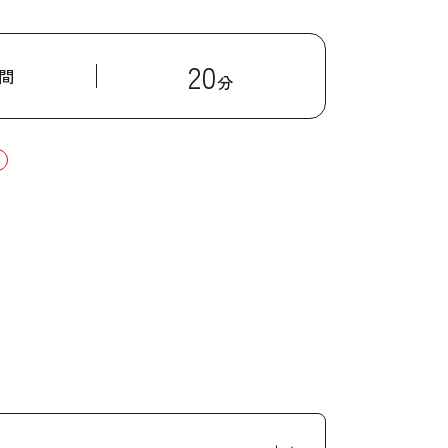
20
間
分