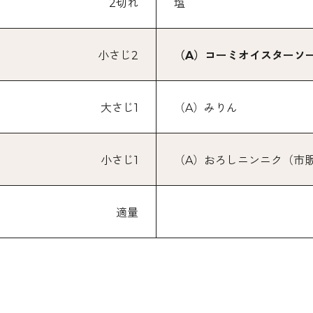
2切れ
塩
小さじ2
（A）コーミオイスターソ
大さじ1
（A）みりん
小さじ1
（A）おろしニンニク（市
適量