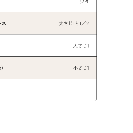
少々
ース
大さじ1と1／2
大さじ1
販）
小さじ1