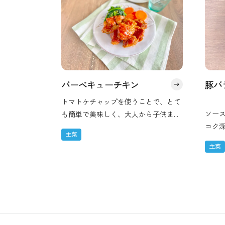
バーベキューチキン
豚バ
トマトケチャップを使うことで、とて
ソー
も簡単で美味しく、大人から子供まで
コク
大好きな味に仕上がります。ご飯のお
主菜
シー
かずとしても、お酒のおつまみとして
主菜
セン
も、お弁当のおかずとしてもぴったり
いの
です。
すめ