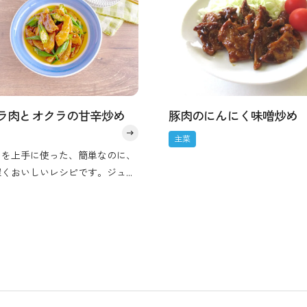
ラ肉とオクラの甘辛炒め
豚肉のにんにく味噌炒め
主菜
スを上手に使った、簡単なのに、
深くおいしいレシピです。ジュー
な豚バラ肉にオクラの食感がアク
トに！甘辛くすっきりとした味わ
タレがよく絡み、この季節におす
の料理です。