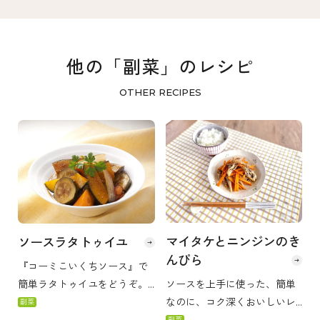
他の「副菜」のレシピ
OTHER RECIPES
マイタケとニンジンのき
ソースラタトゥイユ
んぴら
『コーミこいくちソース』で
簡単ラタトゥイユをどうぞ。
ソースを上手に使った、簡単
お好みのお野菜を使って、ア
なのに、コク深くおいしいレ
副菜
レンジも簡単ですから、季節
シピです。まいたけのうま味
副菜