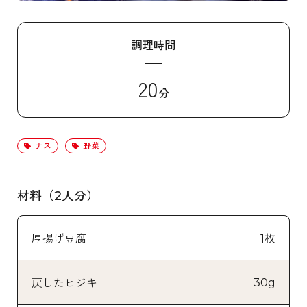
調理時間
20
分
ナス
野菜
材料（2人分）
厚揚げ豆腐
1枚
30g
戻したヒジキ