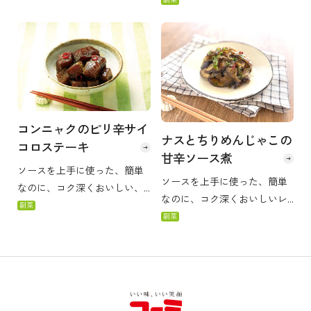
を感じる食卓の1品に加えてみ
と食感がよく引き立つ一品で
て！
す。ご飯にも、お酒にもよく
合います。料理初心者の方で
も簡単にできます。
コンニャクのピリ辛サイ
ナスとちりめんじゃこの
コロステーキ
甘辛ソース煮
ソースを上手に使った、簡単
ソースを上手に使った、簡単
なのに、コク深くおいしい、
なのに、コク深くおいしいレ
塩分ひかえめレシピです。 し
副菜
シピです。 甘うまくすっきり
副菜
びれる辛さの山椒をプラスす
とした味わい、じゃこの香ば
ることで、香りと刺激をアク
しさと食感をお楽しみくださ
セントに、少ない塩分でもお
い。
いしく感じることができま
す。（塩分量1.3g／1人あた
り）