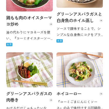
グリーンアスパラガスと
鶏もも肉のオイスターマ
白身魚のホイル蒸し
ヨ炒め
ソースで調味することで、シ
油の代わりにマヨネーズを使
ンプルな白身魚にコクをプラ
い、『コーミオイスターソー
ス。そしてホイル蒸し焼きし
主菜
ス』で仕上げる、素材の持ち
主菜
たグリーンアスパラガスは甘
味を活かしたコクのある味わ
みが濃厚です。
い！
グリーンアスパラガスの
ホイコーロー
肉巻き
『コーミごまにんにくソー
ス』のみで味付けする回鍋肉
かけるだけじゃもったいな