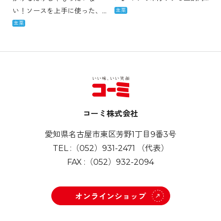
です。 味つけは調味料1つで
い！ソースを上手に使った、
主菜
簡単に♪メインのおかずとし
簡単なのに、コク深くおいし
主菜
てどうぞ。
いレシピです。 豚バラ肉でグ
リーンアスパラガスを巻くだ
けの簡単レシピ。すっきりと
した甘辛さでご飯がすすみま
す。
コーミ株式会社
愛知県名古屋市東区芳野1丁目9番3号
TEL :
（052）931-2471
（代表）
FAX :
（052）932-2094
オンラインショップ