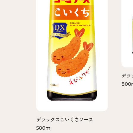
デラ
800
デラックスこいくちソース
500ml