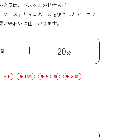
のタラは、パスタとの相性抜群！
ーソース』とマヨネーズを使うことで、コク
深い味わいに仕上がります。
20
間
分
トマト
野菜
魚介類
魚類