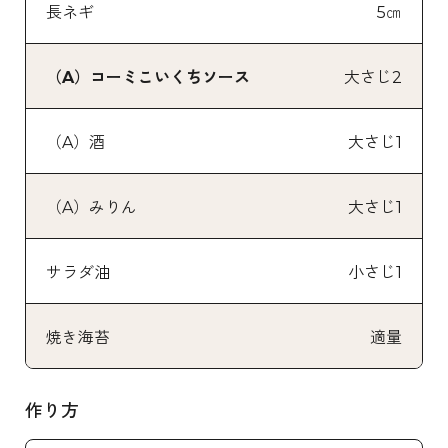
長ネギ
5㎝
（A）コーミこいくちソース
大さじ2
（A）酒
大さじ1
（A）みりん
大さじ1
サラダ油
小さじ1
焼き海苔
適量
作り方