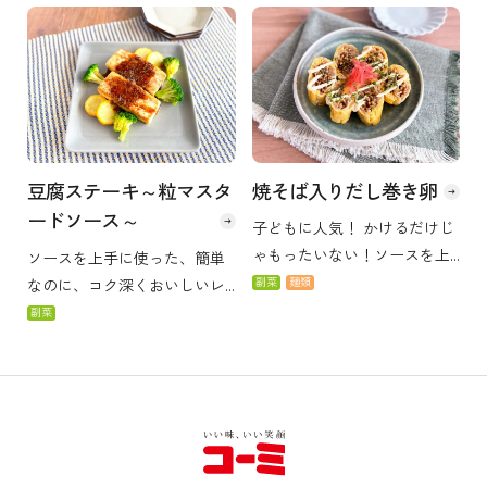
ューなので、冷やしても温か
くても毎日でも、飽きること
なくおいしく召し上がれま
す。さっぱりおかずとしてお
すすめです。
豆腐ステーキ～粒マスタ
焼そば入りだし巻き卵
ードソース～
子どもに人気！ かけるだけじ
ゃもったいない！ソースを上
ソースを上手に使った、簡単
手に使った、簡単なのに、コ
副菜
麺類
なのに、コク深くおいしいレ
ク深くおいしいレシピです。
シピです。淡白な味わいの豆
副菜
夕飯の一品にも、おつまみに
腐を、満足感のあるしっかり
もおすすめの一品です。大人
とした味付けのステーキに仕
には七味唐辛子を仕上げに振
上げます。
りかけるのもおすすめです！
お弁当にもどうぞ。