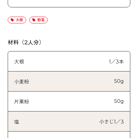
大根
野菜
材料（2人分）
大根
1／3本
50g
小麦粉
50g
片栗粉
塩
小さじ1／3