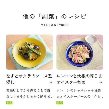
他の「副菜」のレシピ
OTHER RECIPES
レンコンと大根の豚こま
なすとオクラのソース煮
オイスター炒め
浸し
レンコンのシャキシャキ食感
素揚げしてから煮ることで野
とオイスターソースのコクと
菜にうまみがしっかり絡みま
うま味を活かしました。 お酒
す。 だしを効かせたたこ焼ソ
副菜
副菜
のおつまみにもどうぞ。
ースならではのアレンジメニ