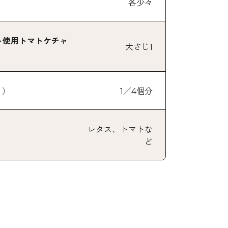
各少々
ト使用トマトケチャ
大さじ1
り）
1／4個分
レタス、トマトな
ど