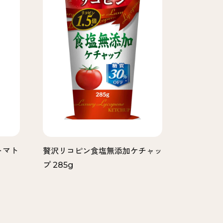
トマト
贅沢リコピン食塩無添加ケチャッ
プ 285g