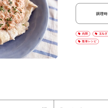
調理時
肉類
玉ねぎ
簡単レシピ