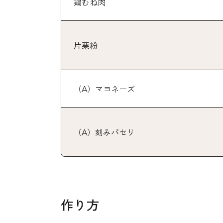
鶏むね肉
片栗粉
（A）マヨネーズ
（A）刻みパセリ
作り方