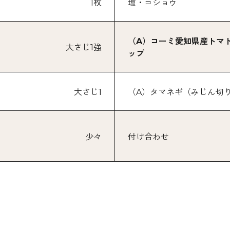
1枚
塩・コショウ
（A）コーミ愛知県産トマ
大さじ1強
ップ
大さじ1
（A）タマネギ（みじん切
少々
付け合わせ