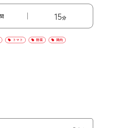
15
間
分
トマト
野菜
鶏肉