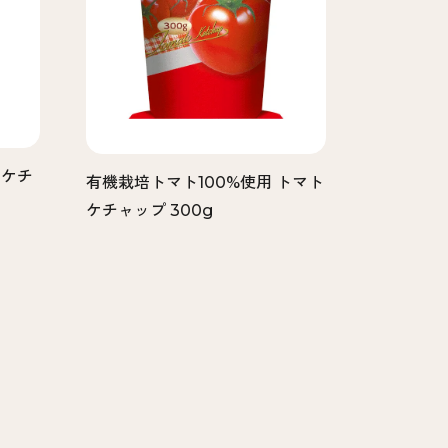
トケチ
有機栽培トマト100%使用 トマト
ケチャップ 300g