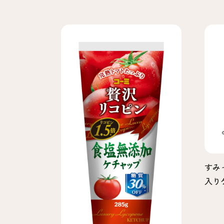
すみ
入りケ