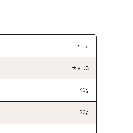
300g
大さじ3
40g
20g