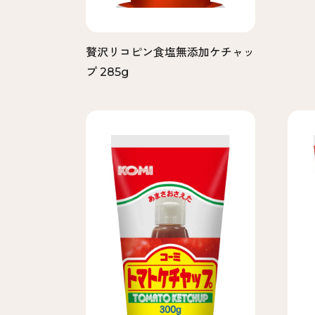
贅沢リコピン食塩無添加ケチャッ
プ 285g